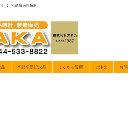
のご注文で1箇所送料無料
念品
卒部卒団記念品
よくある質問
ご注文
お問