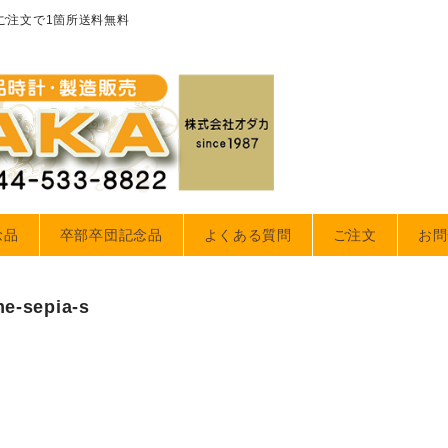
のご注文で1箇所送料無料
念品
卒部卒団記念品
よくある質問
ご注文
お問
me-sepia-s