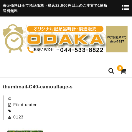
表示価格は全て税込価格・税込22,000円以上のご注文で1箇所
送料無料
0
HOME
thumbnail-C40-camouflage-s
卒園記念品
Filed under:
目覚まし時計(集合)
0123
知育目覚まし時計(集合・園舎)