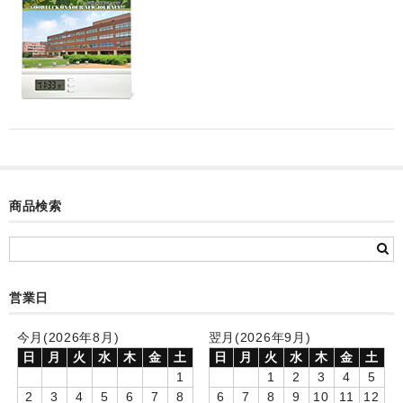
カード付フォトフレームクロック(集合)
目覚まし時計(集合＋個別)
メロディ時計(集合)
音声時計(集合)
目覚まし時計(個別)
お絵かきギャラリープラス(絵＋個別)
商品検索
メロディ時計(個別)
知育時計
営業日
制服メモリー
今月(2026年8月)
翌月(2026年9月)
お絵かきギャラリー
日
月
火
水
木
金
土
日
月
火
水
木
金
土
1
1
2
3
4
5
自作オリジナル時計
2
3
4
5
6
7
8
6
7
8
9
10
11
12