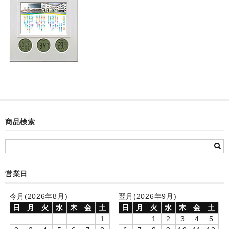
カード付フォトフレームクロック(集合)
目覚まし時計(集合＋個別)
メロディ時計(集合)
音声時計(集合)
目覚まし時計(個別)
お絵かきギャラリープラス(絵＋個別)
商品検索
メロディ時計(個別)
知育時計
営業日
制服メモリー
今月(2026年8月)
翌月(2026年9月)
お絵かきギャラリー
日
月
火
水
木
金
土
日
月
火
水
木
金
土
1
1
2
3
4
5
自作オリジナル時計