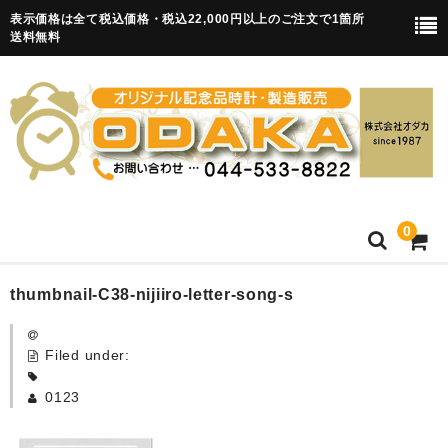
表示価格は全て税込価格・税込22,000円以上のご注文で1箇所
送料無料
0
HOME
thumbnail-C38-nijiiro-letter-song-s
卒園記念品
Filed under:
目覚まし時計(集合)
0123
知育目覚まし時計(集合・園舎)