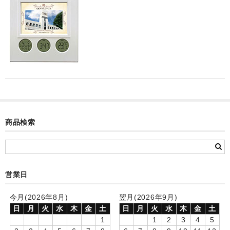
カード付フォトフレームクロック(集合)
目覚まし時計(集合＋個別)
メロディ時計(集合)
音声時計(集合)
目覚まし時計(個別)
お絵かきギャラリープラス(絵＋個別)
商品検索
メロディ時計(個別)
知育時計
営業日
制服メモリー
今月(2026年8月)
翌月(2026年9月)
お絵かきギャラリー
日
月
火
水
木
金
土
日
月
火
水
木
金
土
1
1
2
3
4
5
自作オリジナル時計