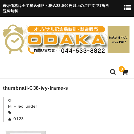
表示価格は全て税込価格・税込22,000円以上のご注文で1箇所
送料無料
0
HOME
thumbnail-C38-ivy-frame-s
卒園記念品
Filed under:
目覚まし時計(集合)
0123
知育目覚まし時計(集合・園舎)