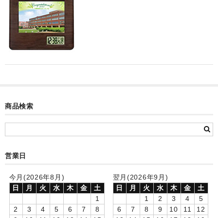
カード付フォトフレームクロック(集合)
目覚まし時計(集合＋個別)
メロディ時計(集合)
音声時計(集合)
目覚まし時計(個別)
商品検索
お絵かきギャラリープラス(絵＋個別)
メロディ時計(個別)
知育時計
営業日
制服メモリー
今月(2026年8月)
翌月(2026年9月)
日
月
火
水
木
金
土
日
月
火
水
木
金
土
お絵かきギャラリー
1
1
2
3
4
5
2
3
4
5
6
7
8
6
7
8
9
10
11
12
自作オリジナル時計