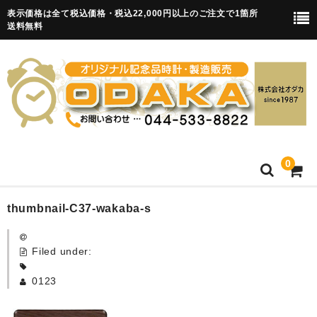
表示価格は全て税込価格・税込22,000円以上のご注文で1箇所
送料無料
0
HOME
thumbnail-C37-wakaba-s
卒園記念品
Filed under:
目覚まし時計(集合)
0123
知育目覚まし時計(集合・園舎)