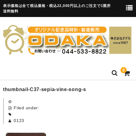
表示価格は全て税込価格・税込22,000円以上のご注文で1箇所
送料無料
0
HOME
thumbnail-C37-sepia-vine-song-s
卒園記念品
Filed under:
目覚まし時計(集合)
0123
知育目覚まし時計(集合・園舎)