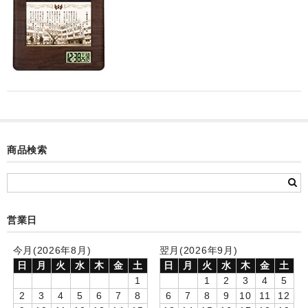
カード付フォトフレームクロック(集合)
目覚まし時計(集合＋個別)
メロディ時計(集合)
音声時計(集合)
目覚まし時計(個別)
商品検索
お絵かきギャラリープラス(絵＋個別)
メロディ時計(個別)
知育時計
営業日
制服メモリー
今月(2026年8月)
翌月(2026年9月)
日
月
火
水
木
金
土
日
月
火
水
木
金
土
お絵かきギャラリー
1
1
2
3
4
5
2
3
4
5
6
7
8
6
7
8
9
10
11
12
自作オリジナル時計