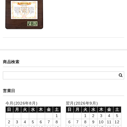
カード付フォトフレームクロック(集合)
目覚まし時計(集合＋個別)
メロディ時計(集合)
音声時計(集合)
目覚まし時計(個別)
商品検索
お絵かきギャラリープラス(絵＋個別)
メロディ時計(個別)
知育時計
営業日
制服メモリー
今月(2026年8月)
翌月(2026年9月)
日
月
火
水
木
金
土
日
月
火
水
木
金
土
お絵かきギャラリー
1
1
2
3
4
5
2
3
4
5
6
7
8
6
7
8
9
10
11
12
自作オリジナル時計