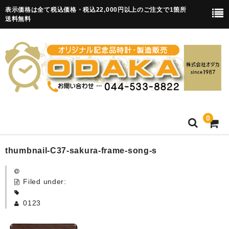
表示価格は全て税込価格・税込22,000円以上のご注文で1箇所
送料無料
0
HOME
thumbnail-C37-sakura-frame-song-s
卒園記念品
Filed under:
目覚まし時計(集合)
0123
知育目覚まし時計(集合・園舎)