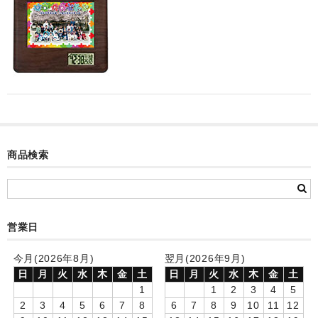
カード付フォトフレームクロック(集合)
目覚まし時計(集合＋個別)
メロディ時計(集合)
音声時計(集合)
目覚まし時計(個別)
商品検索
お絵かきギャラリープラス(絵＋個別)
メロディ時計(個別)
知育時計
営業日
制服メモリー
今月(2026年8月)
翌月(2026年9月)
日
月
火
水
木
金
土
日
月
火
水
木
金
土
お絵かきギャラリー
1
1
2
3
4
5
2
3
4
5
6
7
8
6
7
8
9
10
11
12
自作オリジナル時計