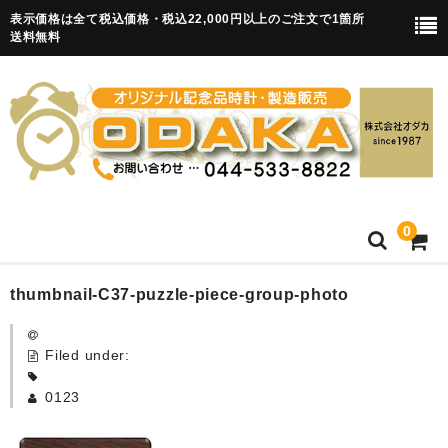
表示価格は全て税込価格・税込22,000円以上のご注文で1箇所
送料無料
0
HOME
thumbnail-C37-puzzle-piece-group-photo
卒園記念品
Filed under:
目覚まし時計(集合)
0123
知育目覚まし時計(集合・園舎)