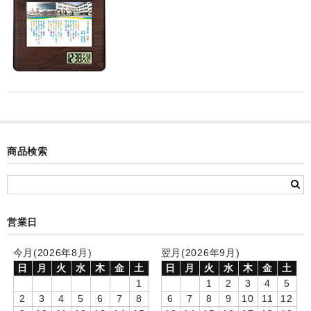
カード付フォトフレームクロック(集合)
目覚まし時計(集合＋個別)
メロディ時計(集合)
音声時計(集合)
目覚まし時計(個別)
商品検索
お絵かきギャラリープラス(絵＋個別)
メロディ時計(個別)
知育時計
営業日
制服メモリー
今月(2026年8月)
翌月(2026年9月)
日
月
火
水
木
金
土
日
月
火
水
木
金
土
お絵かきギャラリー
1
1
2
3
4
5
2
3
4
5
6
7
8
6
7
8
9
10
11
12
自作オリジナル時計