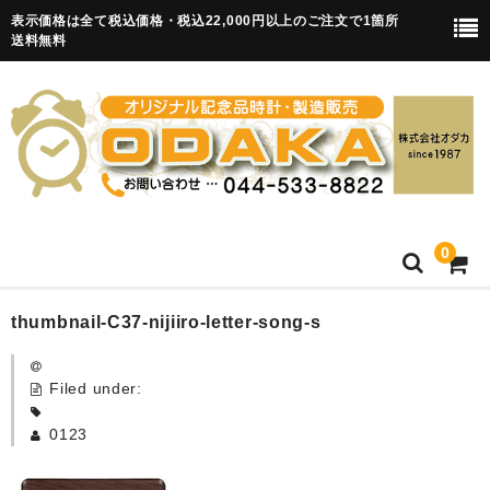
表示価格は全て税込価格・税込22,000円以上のご注文で1箇所
送料無料
0
HOME
thumbnail-C37-nijiiro-letter-song-s
卒園記念品
Filed under:
目覚まし時計(集合)
0123
知育目覚まし時計(集合・園舎)