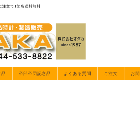
のご注文で1箇所送料無料
念品
卒部卒団記念品
よくある質問
ご注文
お問