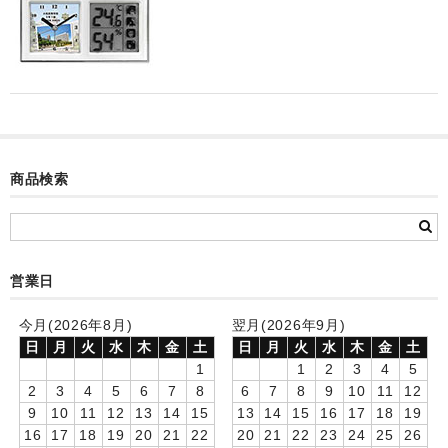
カード付フォトフレームクロック(集合)
目覚まし時計(集合＋個別)
メロディ時計(集合)
音声時計(集合)
商品検索
目覚まし時計(個別)
お絵かきギャラリープラス(絵＋個別)
メロディ時計(個別)
営業日
知育時計
今月(2026年8月)
翌月(2026年9月)
日
月
火
水
木
金
土
日
月
火
水
木
金
土
制服メモリー
1
1
2
3
4
5
2
3
4
5
6
7
8
6
7
8
9
10
11
12
お絵かきギャラリー
9
10
11
12
13
14
15
13
14
15
16
17
18
19
16
17
18
19
20
21
22
20
21
22
23
24
25
26
自作オリジナル時計