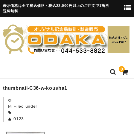
表示価格は全て税込価格・税込22,000円以上のご注文で1箇所
送料無料
0
HOME
thumbnail-C36-w-kousha1
卒園記念品
Filed under:
目覚まし時計(集合)
0123
知育目覚まし時計(集合・園舎)