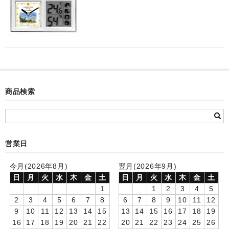
カード付フォトフレームクロック(集合)
目覚まし時計(集合＋個別)
メロディ時計(集合)
音声時計(集合)
商品検索
目覚まし時計(個別)
お絵かきギャラリープラス(絵＋個別)
メロディ時計(個別)
営業日
知育時計
今月(2026年8月)
翌月(2026年9月)
日
月
火
水
木
金
土
日
月
火
水
木
金
土
制服メモリー
1
1
2
3
4
5
2
3
4
5
6
7
8
6
7
8
9
10
11
12
お絵かきギャラリー
9
10
11
12
13
14
15
13
14
15
16
17
18
19
16
17
18
19
20
21
22
20
21
22
23
24
25
26
自作オリジナル時計