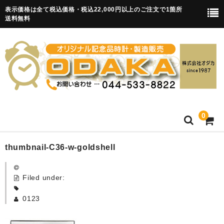
表示価格は全て税込価格・税込22,000円以上のご注文で1箇所
送料無料
0
HOME
thumbnail-C36-w-goldshell
卒園記念品
Filed under:
目覚まし時計(集合)
0123
知育目覚まし時計(集合・園舎)