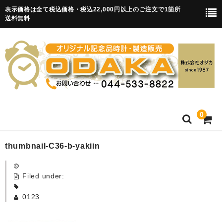
表示価格は全て税込価格・税込22,000円以上のご注文で1箇所
送料無料
0
HOME
thumbnail-C36-b-yakiin
卒園記念品
Filed under:
目覚まし時計(集合)
0123
知育目覚まし時計(集合・園舎)