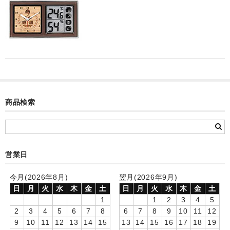
カード付フォトフレームクロック(集合)
目覚まし時計(集合＋個別)
メロディ時計(集合)
音声時計(集合)
目覚まし時計(個別)
商品検索
お絵かきギャラリープラス(絵＋個別)
メロディ時計(個別)
営業日
知育時計
今月(2026年8月)
翌月(2026年9月)
制服メモリー
日
月
火
水
木
金
土
日
月
火
水
木
金
土
1
1
2
3
4
5
お絵かきギャラリー
2
3
4
5
6
7
8
6
7
8
9
10
11
12
9
10
11
12
13
14
15
13
14
15
16
17
18
19
自作オリジナル時計