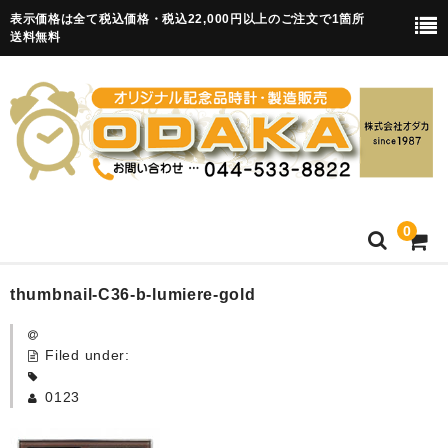
表示価格は全て税込価格・税込22,000円以上のご注文で1箇所
送料無料
0
HOME
thumbnail-C36-b-lumiere-gold
卒園記念品
Filed under:
目覚まし時計(集合)
0123
知育目覚まし時計(集合・園舎)