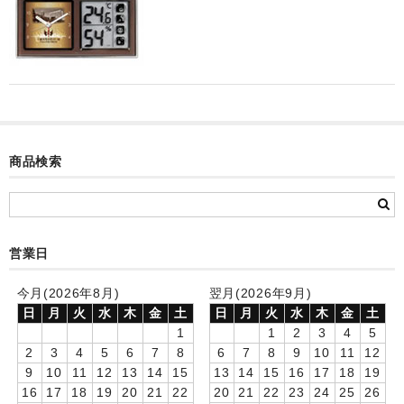
カード付フォトフレームクロック(集合)
目覚まし時計(集合＋個別)
メロディ時計(集合)
音声時計(集合)
商品検索
目覚まし時計(個別)
お絵かきギャラリープラス(絵＋個別)
メロディ時計(個別)
営業日
知育時計
今月(2026年8月)
翌月(2026年9月)
日
月
火
水
木
金
土
日
月
火
水
木
金
土
制服メモリー
1
1
2
3
4
5
2
3
4
5
6
7
8
6
7
8
9
10
11
12
お絵かきギャラリー
9
10
11
12
13
14
15
13
14
15
16
17
18
19
16
17
18
19
20
21
22
20
21
22
23
24
25
26
自作オリジナル時計