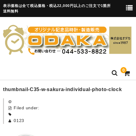
表示価格は全て税込価格・税込22,000円以上のご注文で1箇所
送料無料
0
HOME
thumbnail-C35-w-sakura-individual-photo-clock
卒園記念品
Filed under:
目覚まし時計(集合)
0123
知育目覚まし時計(集合・園舎)