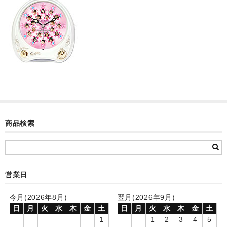
カード付フォトフレームクロック(集合)
目覚まし時計(集合＋個別)
メロディ時計(集合)
音声時計(集合)
目覚まし時計(個別)
お絵かきギャラリープラス(絵＋個別)
商品検索
メロディ時計(個別)
知育時計
営業日
制服メモリー
今月(2026年8月)
翌月(2026年9月)
お絵かきギャラリー
日
月
火
水
木
金
土
日
月
火
水
木
金
土
1
1
2
3
4
5
自作オリジナル時計