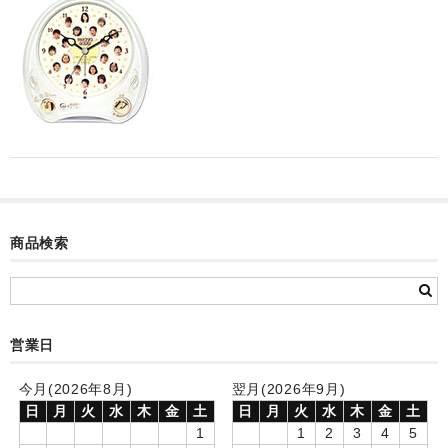
カード付フォトフレームクロック(集合)
目覚まし時計(集合＋個別)
メロディ時計(集合)
音声時計(集合)
目覚まし時計(個別)
お絵かきギャラリープラス(絵＋個別)
商品検索
メロディ時計(個別)
知育時計
営業日
制服メモリー
今月(2026年8月)
翌月(2026年9月)
お絵かきギャラリー
日
月
火
水
木
金
土
日
月
火
水
木
金
土
1
1
2
3
4
5
自作オリジナル時計