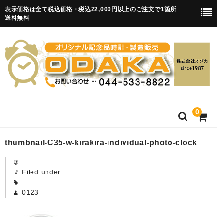
表示価格は全て税込価格・税込22,000円以上のご注文で1箇所
送料無料
0
HOME
thumbnail-C35-w-kirakira-individual-photo-clock
卒園記念品
Filed under:
目覚まし時計(集合)
0123
知育目覚まし時計(集合・園舎)