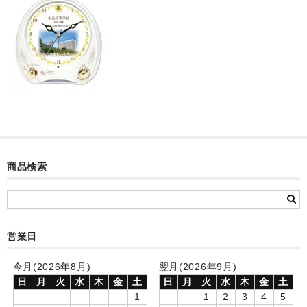
カード付フォトフレームクロック(集合)
目覚まし時計(集合＋個別)
メロディ時計(集合)
音声時計(集合)
目覚まし時計(個別)
お絵かきギャラリープラス(絵＋個別)
商品検索
メロディ時計(個別)
知育時計
営業日
制服メモリー
今月(2026年8月)
翌月(2026年9月)
お絵かきギャラリー
日
月
火
水
木
金
土
日
月
火
水
木
金
土
1
1
2
3
4
5
自作オリジナル時計