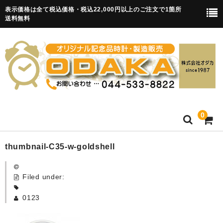
表示価格は全て税込価格・税込22,000円以上のご注文で1箇所
送料無料
0
HOME
thumbnail-C35-w-goldshell
卒園記念品
Filed under:
目覚まし時計(集合)
0123
知育目覚まし時計(集合・園舎)