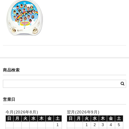
カード付フォトフレームクロック(集合)
目覚まし時計(集合＋個別)
メロディ時計(集合)
音声時計(集合)
目覚まし時計(個別)
お絵かきギャラリープラス(絵＋個別)
商品検索
メロディ時計(個別)
知育時計
営業日
制服メモリー
今月(2026年8月)
翌月(2026年9月)
お絵かきギャラリー
日
月
火
水
木
金
土
日
月
火
水
木
金
土
1
1
2
3
4
5
自作オリジナル時計