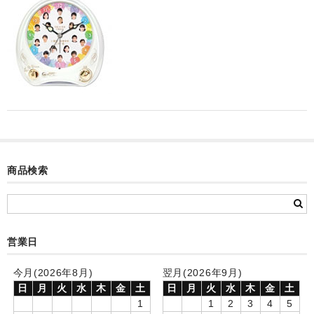
カード付フォトフレームクロック(集合)
目覚まし時計(集合＋個別)
メロディ時計(集合)
音声時計(集合)
目覚まし時計(個別)
お絵かきギャラリープラス(絵＋個別)
商品検索
メロディ時計(個別)
知育時計
営業日
制服メモリー
今月(2026年8月)
翌月(2026年9月)
お絵かきギャラリー
日
月
火
水
木
金
土
日
月
火
水
木
金
土
1
1
2
3
4
5
自作オリジナル時計