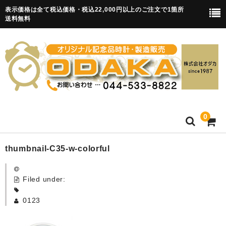
表示価格は全て税込価格・税込22,000円以上のご注文で1箇所
送料無料
0
HOME
thumbnail-C35-w-colorful
卒園記念品
Filed under:
目覚まし時計(集合)
0123
知育目覚まし時計(集合・園舎)