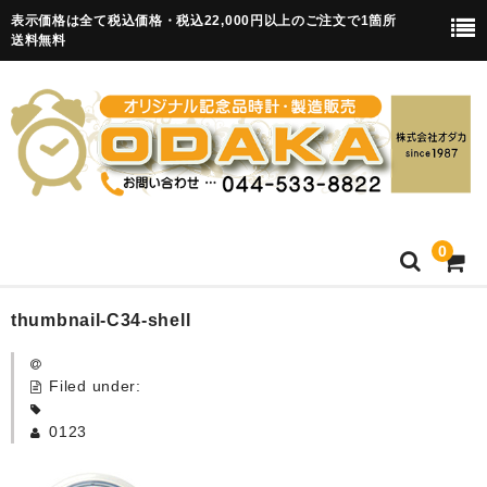
表示価格は全て税込価格・税込22,000円以上のご注文で1箇所
送料無料
0
HOME
thumbnail-C34-shell
卒園記念品
Filed under:
目覚まし時計(集合)
0123
知育目覚まし時計(集合・園舎)