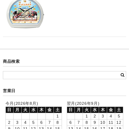
カード付フォトフレームクロック(集合)
目覚まし時計(集合＋個別)
メロディ時計(集合)
音声時計(集合)
目覚まし時計(個別)
商品検索
お絵かきギャラリープラス(絵＋個別)
メロディ時計(個別)
知育時計
営業日
制服メモリー
今月(2026年8月)
翌月(2026年9月)
日
月
火
水
木
金
土
日
月
火
水
木
金
土
お絵かきギャラリー
1
1
2
3
4
5
2
3
4
5
6
7
8
6
7
8
9
10
11
12
自作オリジナル時計
9
10
11
12
13
14
15
13
14
15
16
17
18
19