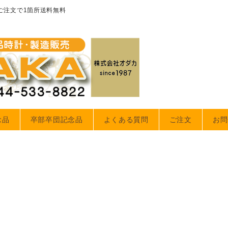
のご注文で1箇所送料無料
念品
卒部卒団記念品
よくある質問
ご注文
お問