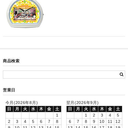
カード付フォトフレームクロック(集合)
目覚まし時計(集合＋個別)
メロディ時計(集合)
音声時計(集合)
目覚まし時計(個別)
商品検索
お絵かきギャラリープラス(絵＋個別)
メロディ時計(個別)
知育時計
営業日
制服メモリー
今月(2026年8月)
翌月(2026年9月)
日
月
火
水
木
金
土
日
月
火
水
木
金
土
お絵かきギャラリー
1
1
2
3
4
5
2
3
4
5
6
7
8
6
7
8
9
10
11
12
自作オリジナル時計
9
10
11
12
13
14
15
13
14
15
16
17
18
19