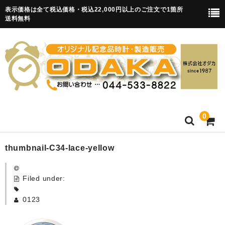
表示価格は全て税込価格・税込22,000円以上のご注文で1箇所
送料無料
0
HOME
thumbnail-C34-lace-yellow
卒園記念品
Filed under:
目覚まし時計(集合)
0123
知育目覚まし時計(集合・園舎)