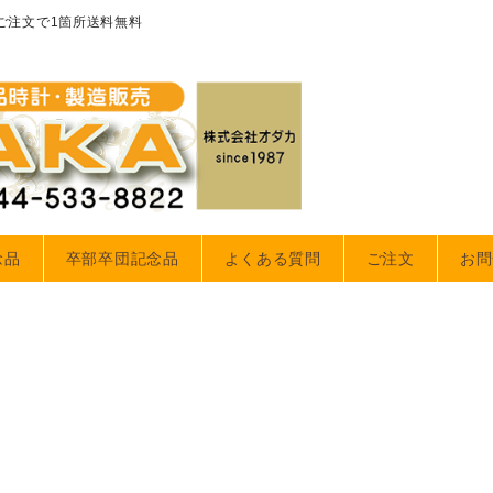
のご注文で1箇所送料無料
念品
卒部卒団記念品
よくある質問
ご注文
お問