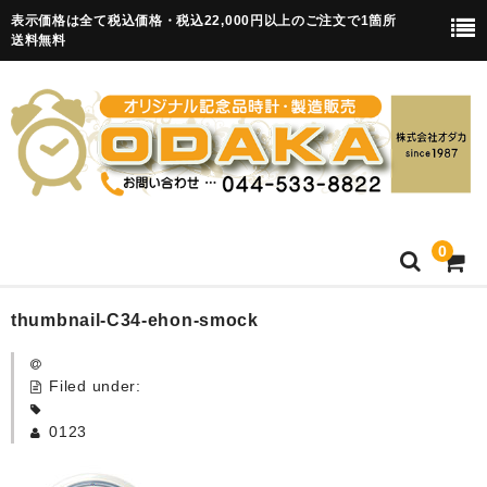
表示価格は全て税込価格・税込22,000円以上のご注文で1箇所
送料無料
0
HOME
thumbnail-C34-ehon-smock
卒園記念品
Filed under:
目覚まし時計(集合)
0123
知育目覚まし時計(集合・園舎)