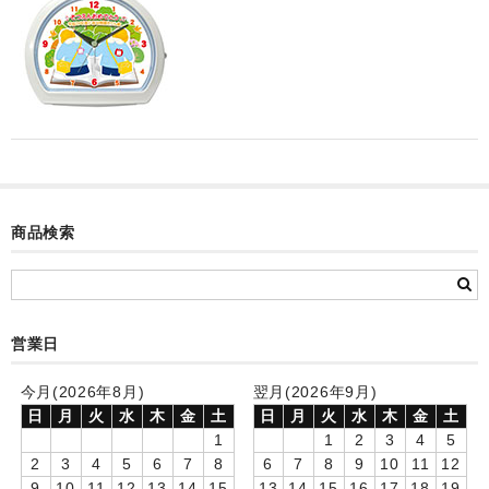
カード付フォトフレームクロック(集合)
目覚まし時計(集合＋個別)
メロディ時計(集合)
音声時計(集合)
目覚まし時計(個別)
商品検索
お絵かきギャラリープラス(絵＋個別)
メロディ時計(個別)
知育時計
営業日
制服メモリー
今月(2026年8月)
翌月(2026年9月)
日
月
火
水
木
金
土
日
月
火
水
木
金
土
お絵かきギャラリー
1
1
2
3
4
5
2
3
4
5
6
7
8
6
7
8
9
10
11
12
自作オリジナル時計
9
10
11
12
13
14
15
13
14
15
16
17
18
19