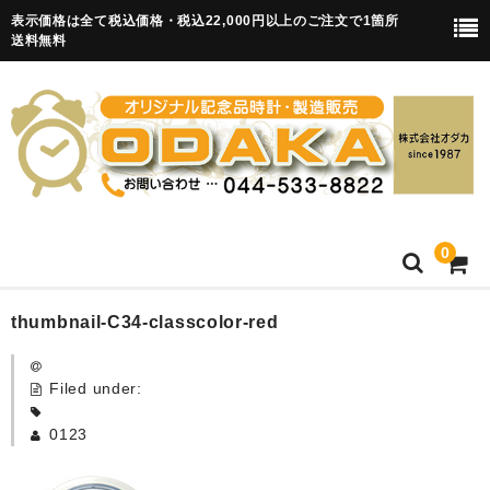
表示価格は全て税込価格・税込22,000円以上のご注文で1箇所
送料無料
0
HOME
thumbnail-C34-classcolor-red
卒園記念品
Filed under:
目覚まし時計(集合)
0123
知育目覚まし時計(集合・園舎)