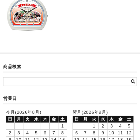
カード付フォトフレームクロック(集合)
目覚まし時計(集合＋個別)
メロディ時計(集合)
音声時計(集合)
目覚まし時計(個別)
商品検索
お絵かきギャラリープラス(絵＋個別)
メロディ時計(個別)
知育時計
営業日
制服メモリー
今月(2026年8月)
翌月(2026年9月)
日
月
火
水
木
金
土
日
月
火
水
木
金
土
お絵かきギャラリー
1
1
2
3
4
5
2
3
4
5
6
7
8
6
7
8
9
10
11
12
自作オリジナル時計
9
10
11
12
13
14
15
13
14
15
16
17
18
19