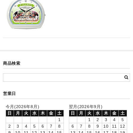
カード付フォトフレームクロック(集合)
目覚まし時計(集合＋個別)
メロディ時計(集合)
音声時計(集合)
目覚まし時計(個別)
商品検索
お絵かきギャラリープラス(絵＋個別)
メロディ時計(個別)
知育時計
営業日
制服メモリー
今月(2026年8月)
翌月(2026年9月)
日
月
火
水
木
金
土
日
月
火
水
木
金
土
お絵かきギャラリー
1
1
2
3
4
5
2
3
4
5
6
7
8
6
7
8
9
10
11
12
自作オリジナル時計
9
10
11
12
13
14
15
13
14
15
16
17
18
19