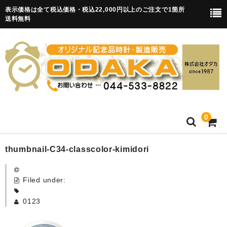
表示価格は全て税込価格・税込22,000円以上のご注文で1箇所
送料無料
0
HOME
thumbnail-C34-classcolor-kimidori
卒園記念品
Filed under:
目覚まし時計(集合)
0123
知育目覚まし時計(集合・園舎)