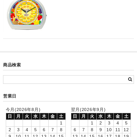
カード付フォトフレームクロック(集合)
目覚まし時計(集合＋個別)
メロディ時計(集合)
音声時計(集合)
目覚まし時計(個別)
商品検索
お絵かきギャラリープラス(絵＋個別)
メロディ時計(個別)
知育時計
営業日
制服メモリー
今月(2026年8月)
翌月(2026年9月)
日
月
火
水
木
金
土
日
月
火
水
木
金
土
お絵かきギャラリー
1
1
2
3
4
5
2
3
4
5
6
7
8
6
7
8
9
10
11
12
自作オリジナル時計
9
10
11
12
13
14
15
13
14
15
16
17
18
19