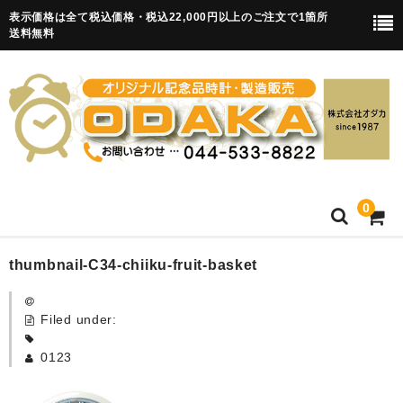
表示価格は全て税込価格・税込22,000円以上のご注文で1箇所
送料無料
0
HOME
thumbnail-C34-chiiku-fruit-basket
卒園記念品
Filed under:
目覚まし時計(集合)
0123
知育目覚まし時計(集合・園舎)