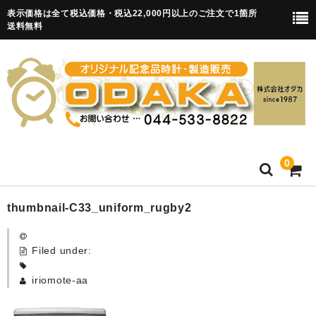
表示価格は全て税込価格・税込22,000円以上のご注文で1箇所
送料無料
0
HOME
thumbnail-C33_uniform_rugby2
卒園記念品
Filed under:
目覚まし時計(集合)
iriomote-aa
知育目覚まし時計(集合・園舎)