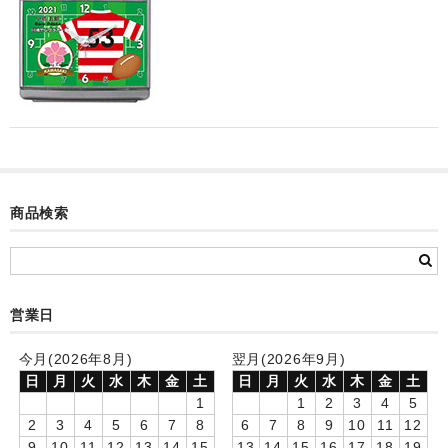
カード付フォトフレームクロック(集合)
目覚まし時計(集合＋個別)
メロディ時計(集合)
音声時計(集合)
目覚まし時計(個別)
商品検索
お絵かきギャラリープラス(絵＋個別)
メロディ時計(個別)
知育時計
営業日
制服メモリー
今月(2026年8月)
翌月(2026年9月)
日
月
火
水
木
金
土
日
月
火
水
木
金
土
お絵かきギャラリー
1
1
2
3
4
5
2
3
4
5
6
7
8
6
7
8
9
10
11
12
自作オリジナル時計
9
10
11
12
13
14
15
13
14
15
16
17
18
19