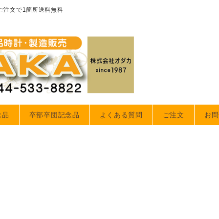
のご注文で1箇所送料無料
念品
卒部卒団記念品
よくある質問
ご注文
お問