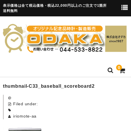
表示価格は全て税込価格・税込22,000円以上のご注文で1箇所
送料無料
0
HOME
thumbnail-C33_baseball_scoreboard2
卒園記念品
Filed under:
目覚まし時計(集合)
iriomote-aa
知育目覚まし時計(集合・園舎)