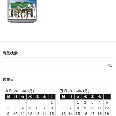
カード付フォトフレームクロック(集合)
目覚まし時計(集合＋個別)
メロディ時計(集合)
音声時計(集合)
目覚まし時計(個別)
商品検索
お絵かきギャラリープラス(絵＋個別)
メロディ時計(個別)
営業日
知育時計
今月(2026年8月)
翌月(2026年9月)
制服メモリー
日
月
火
水
木
金
土
日
月
火
水
木
金
土
お絵かきギャラリー
1
1
2
3
4
5
2
3
4
5
6
7
8
6
7
8
9
10
11
12
自作オリジナル時計
9
10
11
12
13
14
15
13
14
15
16
17
18
19