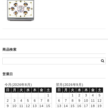
カード付フォトフレームクロック(集合)
目覚まし時計(集合＋個別)
メロディ時計(集合)
音声時計(集合)
目覚まし時計(個別)
商品検索
お絵かきギャラリープラス(絵＋個別)
メロディ時計(個別)
営業日
知育時計
今月(2026年8月)
翌月(2026年9月)
制服メモリー
日
月
火
水
木
金
土
日
月
火
水
木
金
土
お絵かきギャラリー
1
1
2
3
4
5
2
3
4
5
6
7
8
6
7
8
9
10
11
12
自作オリジナル時計
9
10
11
12
13
14
15
13
14
15
16
17
18
19