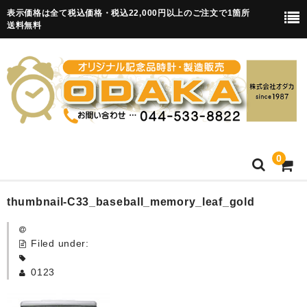
表示価格は全て税込価格・税込22,000円以上のご注文で1箇所
送料無料
0
HOME
thumbnail-C33_baseball_memory_leaf_gold
卒園記念品
Filed under:
目覚まし時計(集合)
0123
知育目覚まし時計(集合・園舎)