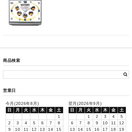
カード付フォトフレームクロック(集合)
目覚まし時計(集合＋個別)
メロディ時計(集合)
音声時計(集合)
目覚まし時計(個別)
商品検索
お絵かきギャラリープラス(絵＋個別)
メロディ時計(個別)
営業日
知育時計
今月(2026年8月)
翌月(2026年9月)
制服メモリー
日
月
火
水
木
金
土
日
月
火
水
木
金
土
お絵かきギャラリー
1
1
2
3
4
5
2
3
4
5
6
7
8
6
7
8
9
10
11
12
自作オリジナル時計
9
10
11
12
13
14
15
13
14
15
16
17
18
19