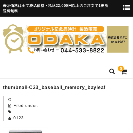
表示価格は全て税込価格・税込22,000円以上のご注文で1箇所
送料無料
0
HOME
thumbnail-C33_baseball_memory_bayleaf
卒園記念品
Filed under:
目覚まし時計(集合)
0123
知育目覚まし時計(集合・園舎)