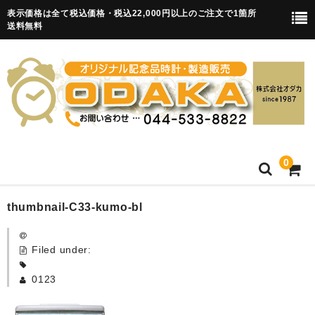
表示価格は全て税込価格・税込22,000円以上のご注文で1箇所
送料無料
0
HOME
thumbnail-C33-kumo-bl
卒園記念品
Filed under:
目覚まし時計(集合)
0123
知育目覚まし時計(集合・園舎)