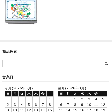
カード付フォトフレームクロック(集合)
目覚まし時計(集合＋個別)
メロディ時計(集合)
音声時計(集合)
目覚まし時計(個別)
商品検索
お絵かきギャラリープラス(絵＋個別)
メロディ時計(個別)
営業日
知育時計
制服メモリー
今月(2026年8月)
翌月(2026年9月)
日
月
火
水
木
金
土
日
月
火
水
木
金
土
お絵かきギャラリー
1
1
2
3
4
5
2
3
4
5
6
7
8
6
7
8
9
10
11
12
自作オリジナル時計
9
10
11
12
13
14
15
13
14
15
16
17
18
19