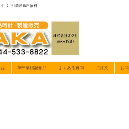
のご注文で1箇所送料無料
念品
卒部卒団記念品
よくある質問
ご注文
お問