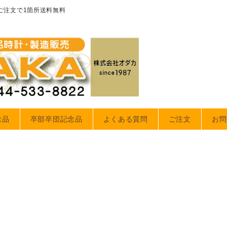
のご注文で1箇所送料無料
念品
卒部卒団記念品
よくある質問
ご注文
お問