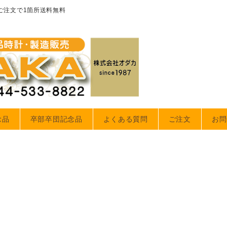
のご注文で1箇所送料無料
念品
卒部卒団記念品
よくある質問
ご注文
お問