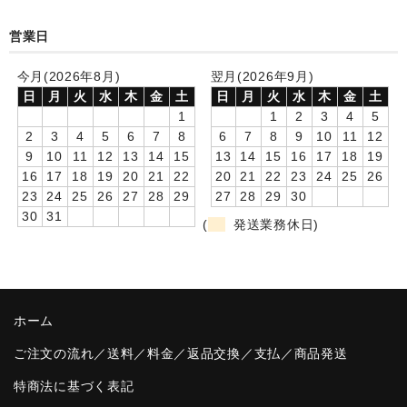
卒園DVDアルバム
営業日
園や先生への贈り物
今月(2026年8月)
翌月(2026年9月)
日
月
火
水
木
金
土
日
月
火
水
木
金
土
卒業記念品
1
1
2
3
4
5
2
3
4
5
6
7
8
6
7
8
9
10
11
12
音声入りフォトフレームクロック(集合)
9
10
11
12
13
14
15
13
14
15
16
17
18
19
16
17
18
19
20
21
22
20
21
22
23
24
25
26
音声入りフォトフレームクロック(校歌)
23
24
25
26
27
28
29
27
28
29
30
30
31
スポーツウォッチ
(
発送業務休日)
ポケットウォッチ
目覚まし時計(集合)
ホーム
温湿度計付目覚まし時計
ご注文の流れ／送料／料金／返品交換／支払／商品発送
制服メモリー
特商法に基づく表記