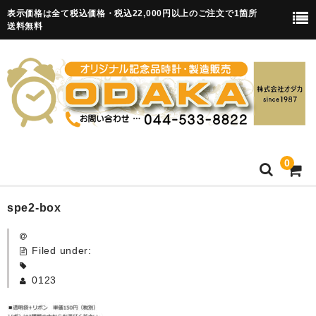
表示価格は全て税込価格・税込22,000円以上のご注文で1箇所
送料無料
0
HOME
spe2-box
卒園記念品
Filed under:
目覚まし時計(集合)
0123
知育目覚まし時計(集合・園舎)