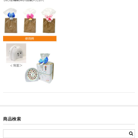
カード付フォトフレームクロック(集合)
目覚まし時計(集合＋個別)
メロディ時計(集合)
音声時計(集合)
目覚まし時計(個別)
お絵かきギャラリープラス(絵＋個別)
メロディ時計(個別)
知育時計
制服メモリー
商品検索
お絵かきギャラリー
自作オリジナル時計