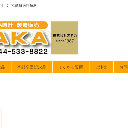
のご注文で1箇所送料無料
念品
卒部卒団記念品
よくある質問
ご注文
お問