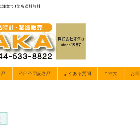
のご注文で1箇所送料無料
念品
卒部卒団記念品
よくある質問
ご注文
お問