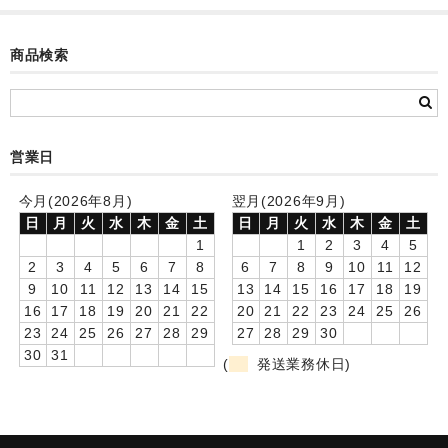
カード付フォトフレームクロック(集合)
商品検索
目覚まし時計(集合＋個別)
メロディ時計(集合)
音声時計(集合)
営業日
目覚まし時計(個別)
今月(2026年8月)
翌月(2026年9月)
日
月
火
水
木
金
土
日
月
火
水
木
金
土
お絵かきギャラリープラス(絵＋個別)
1
1
2
3
4
5
2
3
4
5
6
7
8
6
7
8
9
10
11
12
メロディ時計(個別)
9
10
11
12
13
14
15
13
14
15
16
17
18
19
知育時計
16
17
18
19
20
21
22
20
21
22
23
24
25
26
23
24
25
26
27
28
29
27
28
29
30
制服メモリー
30
31
(
発送業務休日)
お絵かきギャラリー
自作オリジナル時計