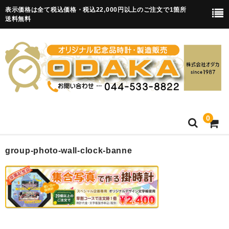
表示価格は全て税込価格・税込22,000円以上のご注文で1箇所
送料無料
0
HOME
group-photo-wall-clock-banne
卒園記念品
目覚まし時計(集合)
知育目覚まし時計(集合・園舎)