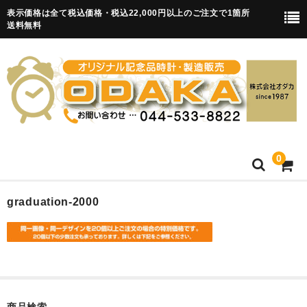
表示価格は全て税込価格・税込22,000円以上のご注文で1箇所
送料無料
0
HOME
graduation-2000
卒園記念品
目覚まし時計(集合)
知育目覚まし時計(集合・園舎)