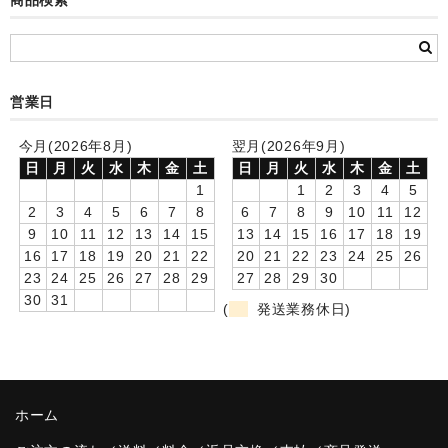
商品検索
カード付フォトフレームクロック(集合)
目覚まし時計(集合＋個別)
メロディ時計(集合)
営業日
音声時計(集合)
今月(2026年8月)
翌月(2026年9月)
日
月
火
水
木
金
土
日
月
火
水
木
金
土
目覚まし時計(個別)
1
1
2
3
4
5
2
3
4
5
6
7
8
6
7
8
9
10
11
12
お絵かきギャラリープラス(絵＋個別)
9
10
11
12
13
14
15
13
14
15
16
17
18
19
16
17
18
19
20
21
22
20
21
22
23
24
25
26
メロディ時計(個別)
23
24
25
26
27
28
29
27
28
29
30
30
31
(
発送業務休日)
知育時計
制服メモリー
お絵かきギャラリー
ホーム
自作オリジナル時計