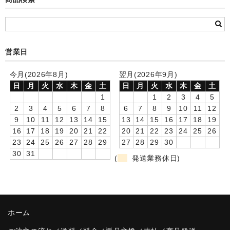
カード付フォトフレームクロック(集合)
目覚まし時計(集合＋個別)
メロディ時計(集合)
営業日
音声時計(集合)
今月(2026年8月)
翌月(2026年9月)
日
月
火
水
木
金
土
日
月
火
水
木
金
土
目覚まし時計(個別)
1
1
2
3
4
5
2
3
4
5
6
7
8
6
7
8
9
10
11
12
お絵かきギャラリープラス(絵＋個別)
9
10
11
12
13
14
15
13
14
15
16
17
18
19
16
17
18
19
20
21
22
20
21
22
23
24
25
26
メロディ時計(個別)
23
24
25
26
27
28
29
27
28
29
30
30
31
(
発送業務休日)
知育時計
制服メモリー
お絵かきギャラリー
ホーム
自作オリジナル時計