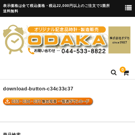
表示価格は全て税込価格・税込22,000円以上のご注文で1箇所
送料無料
0
HOME
download-button-c34c33c37
卒園記念品
目覚まし時計(集合)
知育目覚まし時計(集合・園舎)
商品検索