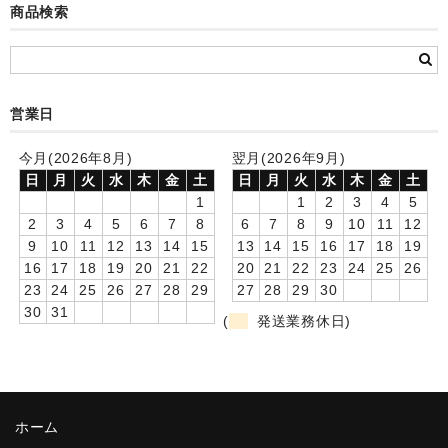
商品検索
カード付フォトフレームクロック(集合)
目覚まし時計(集合＋個別)
メロディ時計(集合)
営業日
音声時計(集合)
今月(2026年8月)
翌月(2026年9月)
日
月
火
水
木
金
土
日
月
火
水
木
金
土
目覚まし時計(個別)
1
1
2
3
4
5
2
3
4
5
6
7
8
6
7
8
9
10
11
12
お絵かきギャラリープラス(絵＋個別)
9
10
11
12
13
14
15
13
14
15
16
17
18
19
16
17
18
19
20
21
22
20
21
22
23
24
25
26
メロディ時計(個別)
23
24
25
26
27
28
29
27
28
29
30
知育時計
30
31
(
発送業務休日)
制服メモリー
お絵かきギャラリー
ホーム
自作オリジナル時計