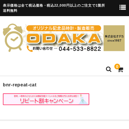
表示価格は全て税込価格・税込22,000円以上のご注文で1箇所
送料無料
0
HOME
bnr-repeat-cat
卒園記念品
目覚まし時計(集合)
知育目覚まし時計(集合・園舎)