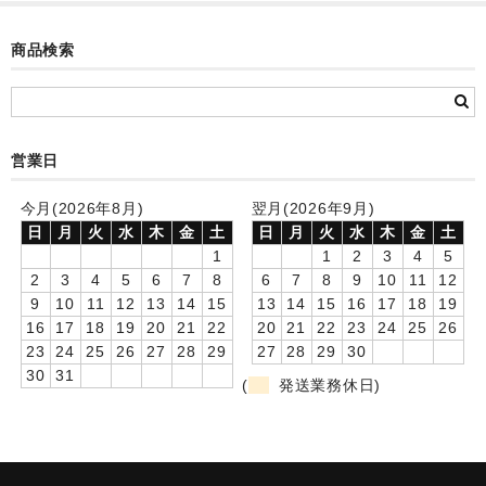
カード付フォトフレームクロック(集合)
商品検索
目覚まし時計(集合＋個別)
メロディ時計(集合)
音声時計(集合)
営業日
目覚まし時計(個別)
今月(2026年8月)
翌月(2026年9月)
日
月
火
水
木
金
土
日
月
火
水
木
金
土
お絵かきギャラリープラス(絵＋個別)
1
1
2
3
4
5
2
3
4
5
6
7
8
6
7
8
9
10
11
12
メロディ時計(個別)
9
10
11
12
13
14
15
13
14
15
16
17
18
19
16
17
18
19
20
21
22
20
21
22
23
24
25
26
知育時計
23
24
25
26
27
28
29
27
28
29
30
30
31
制服メモリー
(
発送業務休日)
お絵かきギャラリー
自作オリジナル時計