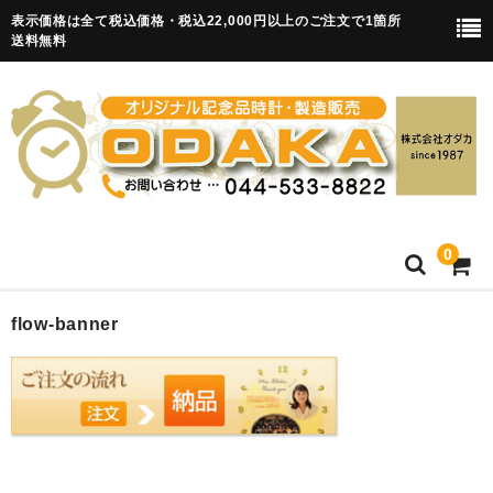
表示価格は全て税込価格・税込22,000円以上のご注文で1箇所
送料無料
0
HOME
flow-banner
卒園記念品
目覚まし時計(集合)
知育目覚まし時計(集合・園舎)