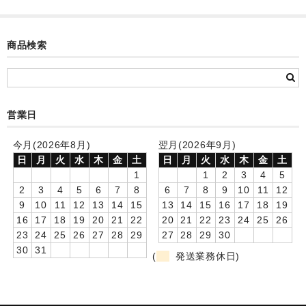
カード付フォトフレームクロック(集合)
目覚まし時計(集合＋個別)
商品検索
メロディ時計(集合)
音声時計(集合)
営業日
目覚まし時計(個別)
今月(2026年8月)
翌月(2026年9月)
お絵かきギャラリープラス(絵＋個別)
日
月
火
水
木
金
土
日
月
火
水
木
金
土
1
1
2
3
4
5
メロディ時計(個別)
2
3
4
5
6
7
8
6
7
8
9
10
11
12
9
10
11
12
13
14
15
13
14
15
16
17
18
19
知育時計
16
17
18
19
20
21
22
20
21
22
23
24
25
26
23
24
25
26
27
28
29
27
28
29
30
制服メモリー
30
31
(
発送業務休日)
お絵かきギャラリー
自作オリジナル時計