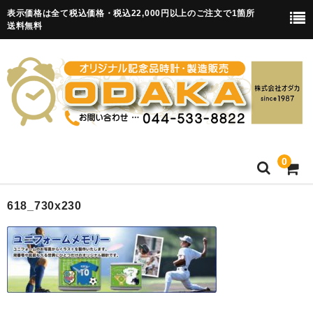
表示価格は全て税込価格・税込22,000円以上のご注文で1箇所
送料無料
0
HOME
618_730x230
卒園記念品
目覚まし時計(集合)
知育目覚まし時計(集合・園舎)