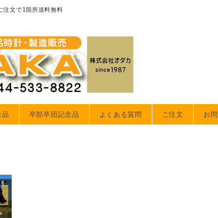
のご注文で1箇所送料無料
念品
卒部卒団記念品
よくある質問
ご注文
お問