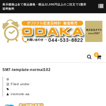
表示価格は全て税込価格・税込22,000円以上のご注文で1箇所
送料無料
0
HOME
SM7-template-normal102
卒園記念品
Filed under:
目覚まし時計(集合)
iriomote-aa
知育目覚まし時計(集合・園舎)