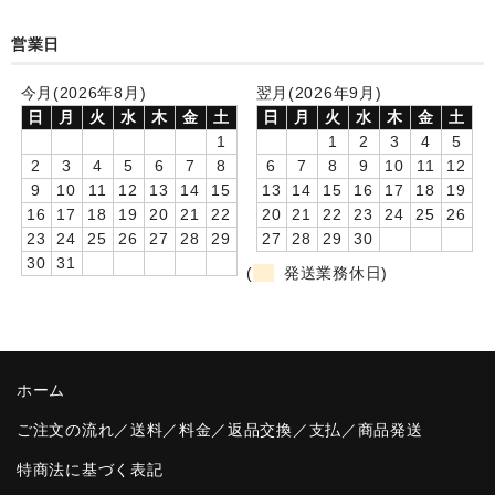
卒園DVDアルバム
営業日
園や先生への贈り物
今月(2026年8月)
翌月(2026年9月)
日
月
火
水
木
金
土
日
月
火
水
木
金
土
卒業記念品
1
1
2
3
4
5
2
3
4
5
6
7
8
6
7
8
9
10
11
12
音声入りフォトフレームクロック(集合)
9
10
11
12
13
14
15
13
14
15
16
17
18
19
16
17
18
19
20
21
22
20
21
22
23
24
25
26
音声入りフォトフレームクロック(校歌)
23
24
25
26
27
28
29
27
28
29
30
30
31
スポーツウォッチ
(
発送業務休日)
ポケットウォッチ
目覚まし時計(集合)
ホーム
温湿度計付目覚まし時計
ご注文の流れ／送料／料金／返品交換／支払／商品発送
制服メモリー
特商法に基づく表記