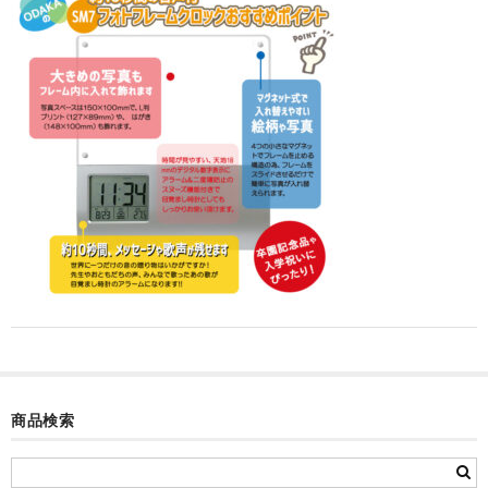
カード付フォトフレームクロック(集合)
目覚まし時計(集合＋個別)
メロディ時計(集合)
音声時計(集合)
目覚まし時計(個別)
お絵かきギャラリープラス(絵＋個別)
メロディ時計(個別)
知育時計
制服メモリー
商品検索
お絵かきギャラリー
自作オリジナル時計