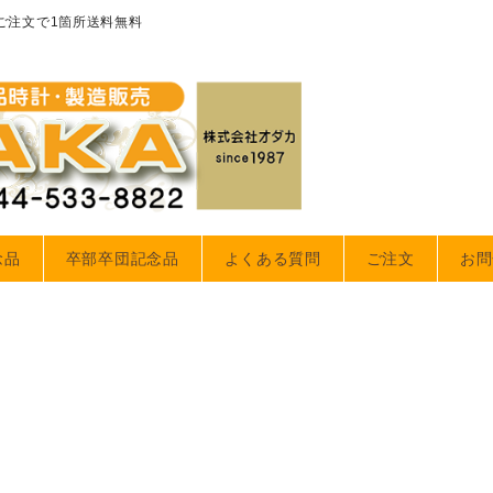
のご注文で1箇所送料無料
念品
卒部卒団記念品
よくある質問
ご注文
お問