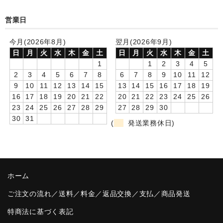
卒園DVDアルバム
営業日
園や先生への贈り物
今月(2026年8月)
翌月(2026年9月)
日
月
火
水
木
金
土
日
月
火
水
木
金
土
卒業記念品
1
1
2
3
4
5
2
3
4
5
6
7
8
6
7
8
9
10
11
12
音声入りフォトフレームクロック(集合)
9
10
11
12
13
14
15
13
14
15
16
17
18
19
16
17
18
19
20
21
22
20
21
22
23
24
25
26
音声入りフォトフレームクロック(校歌)
23
24
25
26
27
28
29
27
28
29
30
30
31
スポーツウォッチ
(
発送業務休日)
ポケットウォッチ
目覚まし時計(集合)
ホーム
温湿度計付目覚まし時計
ご注文の流れ／送料／料金／返品交換／支払／商品発送
制服メモリー
特商法に基づく表記