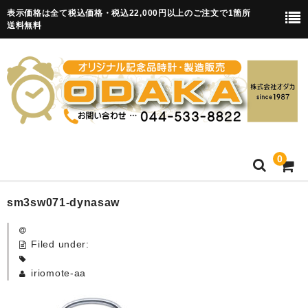
表示価格は全て税込価格・税込22,000円以上のご注文で1箇所
送料無料
0
HOME
sm3sw071-dynasaw
卒園記念品
Filed under:
目覚まし時計(集合)
iriomote-aa
知育目覚まし時計(集合・園舎)