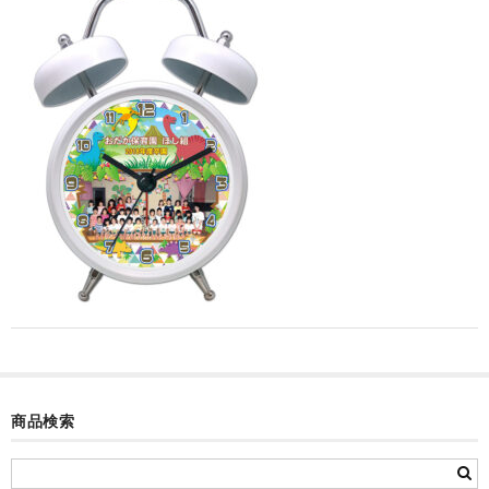
カード付フォトフレームクロック(集合)
目覚まし時計(集合＋個別)
メロディ時計(集合)
音声時計(集合)
目覚まし時計(個別)
お絵かきギャラリープラス(絵＋個別)
メロディ時計(個別)
知育時計
制服メモリー
商品検索
お絵かきギャラリー
自作オリジナル時計